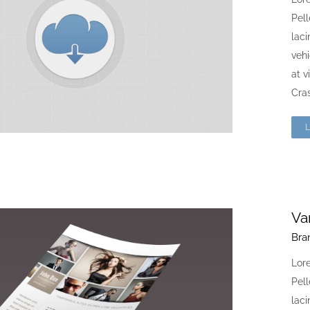
Pell
laci
vehi
at v
Cras
Va
Bra
Lore
Pell
laci