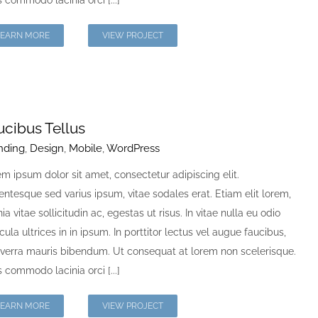
 commodo lacinia orci [...]
LEARN MORE
VIEW PROJECT
ucibus Tellus
nding
,
Design
,
Mobile
,
WordPress
m ipsum dolor sit amet, consectetur adipiscing elit.
entesque sed varius ipsum, vitae sodales erat. Etiam elit lorem,
nia vitae sollicitudin ac, egestas ut risus. In vitae nulla eu odio
cula ultrices in in ipsum. In porttitor lectus vel augue faucibus,
iverra mauris bibendum. Ut consequat at lorem non scelerisque.
 commodo lacinia orci [...]
LEARN MORE
VIEW PROJECT