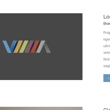
Lo
Bra
Proj
ege
ult
vene
lito
sagi