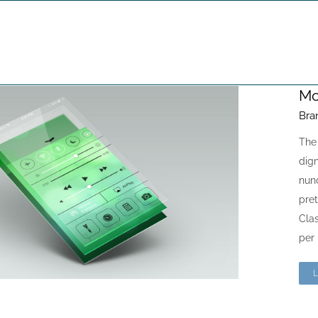
s
Mo
Bra
The
dign
nun
pre
Clas
per 