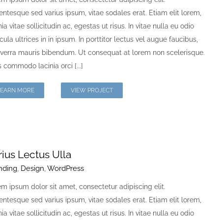
entesque sed varius ipsum, vitae sodales erat. Etiam elit lorem,
nia vitae sollicitudin ac, egestas ut risus. In vitae nulla eu odio
cula ultrices in in ipsum. In porttitor lectus vel augue faucibus,
iverra mauris bibendum. Ut consequat at lorem non scelerisque.
 commodo lacinia orci [...]
LEARN MORE
VIEW PROJECT
rius Lectus Ulla
nding
,
Design
,
WordPress
m ipsum dolor sit amet, consectetur adipiscing elit.
entesque sed varius ipsum, vitae sodales erat. Etiam elit lorem,
nia vitae sollicitudin ac, egestas ut risus. In vitae nulla eu odio