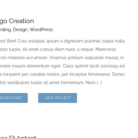
go Creation
nding
,
Design
,
WordPress
ect Brief Cras volutpat, ipsum a dignissim pulvinar, turpis nulla
stas turpis, sit amet cursus diam nunc a neque. Maecenas
rices molestie accumsan. Vivamus pretium vulputate massa, in
natis mauris elementum eget. Class aptent taciti sociosqu ad
ra torquent per conubia nostra, per inceptos himenaeos. Donec
ttis vestibulum turpis sit amet fermentum. Nam [...]
LEARN MORE
VIEW PROJECT