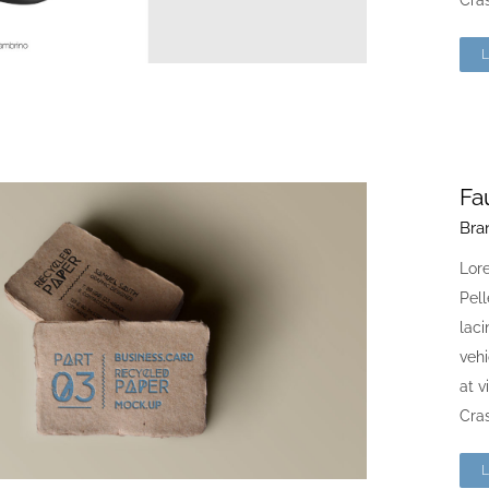
Cras
Fa
Bra
Lore
Pell
laci
vehi
at v
Cras