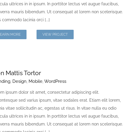
cula ultrices in in ipsum. In porttitor lectus vel augue faucibus,
iverra mauris bibendum. Ut consequat at lorem non scelerisque.
 commodo lacinia orci [...]
LEARN MORE
VIEW PROJECT
n Mattis Tortor
nding
,
Design
,
Mobile
,
WordPress
m ipsum dolor sit amet, consectetur adipiscing elit.
entesque sed varius ipsum, vitae sodales erat. Etiam elit lorem,
nia vitae sollicitudin ac, egestas ut risus. In vitae nulla eu odio
cula ultrices in in ipsum. In porttitor lectus vel augue faucibus,
iverra mauris bibendum. Ut consequat at lorem non scelerisque.