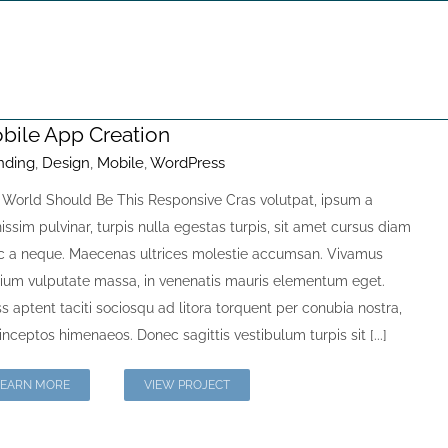
Inicio
WordPress
bile App Creation
nding
,
Design
,
Mobile
,
WordPress
 World Should Be This Responsive Cras volutpat, ipsum a
issim pulvinar, turpis nulla egestas turpis, sit amet cursus diam
c a neque. Maecenas ultrices molestie accumsan. Vivamus
tium vulputate massa, in venenatis mauris elementum eget.
s aptent taciti sociosqu ad litora torquent per conubia nostra,
inceptos himenaeos. Donec sagittis vestibulum turpis sit [...]
LEARN MORE
VIEW PROJECT