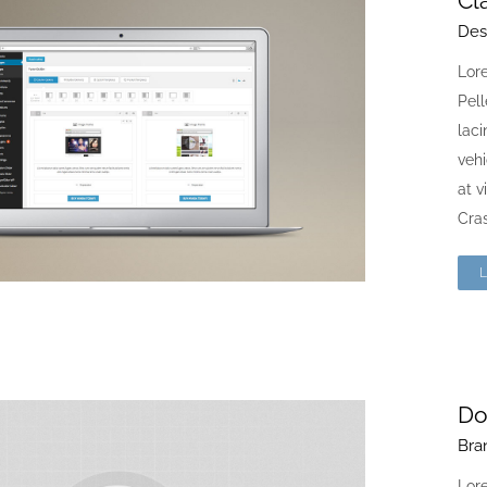
Cl
Des
Lore
Pell
laci
vehi
at v
Cras
Do
Bra
Lore