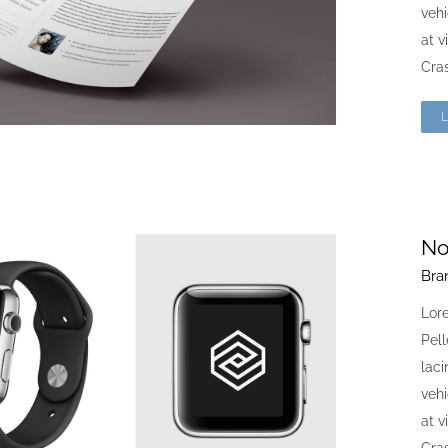
vehi
at v
Cras
No
Bra
Lore
Pell
laci
vehi
at v