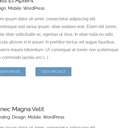
ass Et Aptent
ign
,
Mobile
,
WordPress
m ipsum dolor sit amet, consectetur adipiscing elit.
entesque sed varius ipsum, vitae sodales erat. Etiam elit lorem,
nia vitae sollicitudin ac, egestas ut risus. In vitae nulla eu odio
cula ultrices in in ipsum. In porttitor lectus vel augue faucibus,
iverra mauris bibendum. Ut consequat at lorem non scelerisque.
 commodo lacinia orci [...]
LEARN MORE
VIEW PROJECT
nec Magna Velit
nding
,
Design
,
Mobile
,
WordPress
m ipsum dolor sit amet, consectetur adipiscing elit.