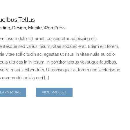
ucibus Tellus
nding
,
Design
,
Mobile
,
WordPress
m ipsum dolor sit amet, consectetur adipiscing elit.
entesque sed varius ipsum, vitae sodales erat. Etiam elit lorem,
nia vitae sollicitudin ac, egestas ut risus. In vitae nulla eu odio
cula ultrices in in ipsum. In porttitor lectus vel augue faucibus,
iverra mauris bibendum. Ut consequat at lorem non scelerisque.
 commodo lacinia orci [...]
LEARN MORE
VIEW PROJECT