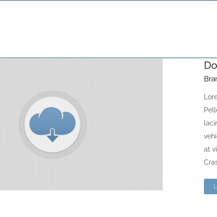
s
Do
Bra
Lore
Pell
laci
vehi
at v
Cras