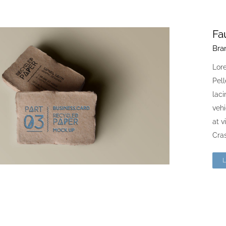
Fa
Bra
Lore
Pell
laci
vehi
at v
Cras