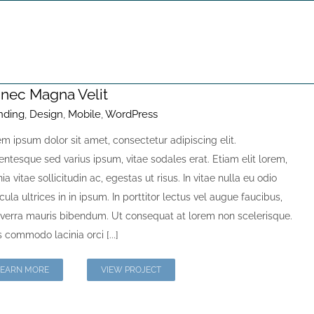
Inicio
Wordpress
nec Magna Velit
nding
,
Design
,
Mobile
,
WordPress
m ipsum dolor sit amet, consectetur adipiscing elit.
entesque sed varius ipsum, vitae sodales erat. Etiam elit lorem,
nia vitae sollicitudin ac, egestas ut risus. In vitae nulla eu odio
cula ultrices in in ipsum. In porttitor lectus vel augue faucibus,
iverra mauris bibendum. Ut consequat at lorem non scelerisque.
 commodo lacinia orci [...]
LEARN MORE
VIEW PROJECT