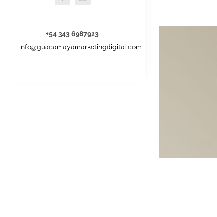
+54 343 6987923
info@guacamayamarketingdigital.com