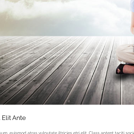
Elit Ante
um, euismod atras vulputate iltricies etri elit. Class aptent taciti socio