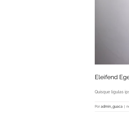
Eleifend Eg
Quisque ligulas ips
Por
admin_guaca
|
n