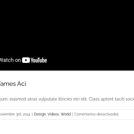
Fames Aci
um, euismod atras vulputate iltricies etri elit. Class aptent taciti socio
en
oviembre 3rd, 2014
|
Design
,
Videos
,
World
|
Comentarios desactivados
Malesua
Fames