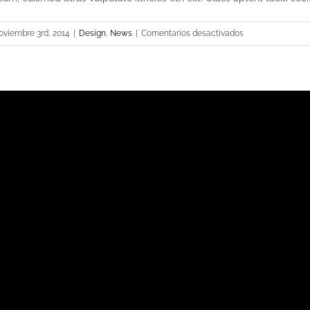
en
oviembre 3rd, 2014
|
Design
,
News
|
Comentarios desactivados
Nullam
Eget
Elit
Ante