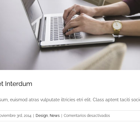
et Interdum
um, euismod atras vulputate iltricies etri elit. Class aptent taciti socio
en
oviembre 3rd, 2014
|
Design
,
News
|
Comentarios desactivados
Eleifend
Eget
Interdum