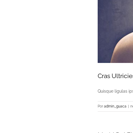
Cras Ultricie
Quisque ligulas ips
Por
admin_guaca
|
n