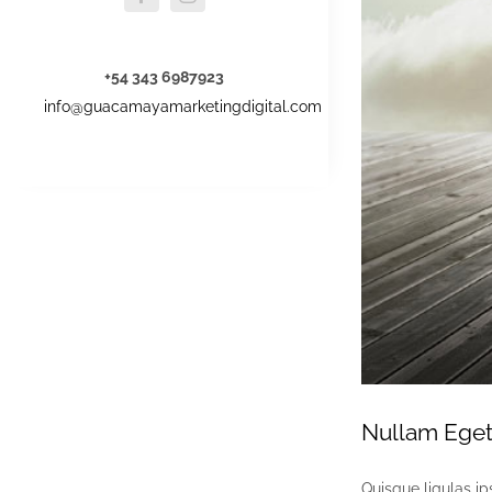
+54 343 6987923
info@guacamayamarketingdigital.com
Nullam Eget 
Quisque ligulas ips