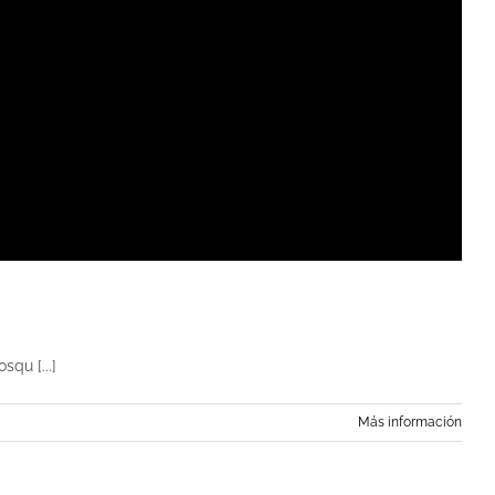
squ [...]
Más información
da