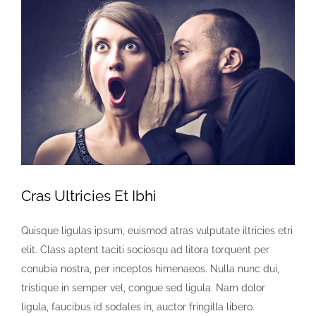
imagen
más
grande
Cras Ultricies Et Ibhi
Quisque ligulas ipsum, euismod atras vulputate iltricies etri
elit. Class aptent taciti sociosqu ad litora torquent per
conubia nostra, per inceptos himenaeos. Nulla nunc dui,
tristique in semper vel, congue sed ligula. Nam dolor
ligula, faucibus id sodales in, auctor fringilla libero.