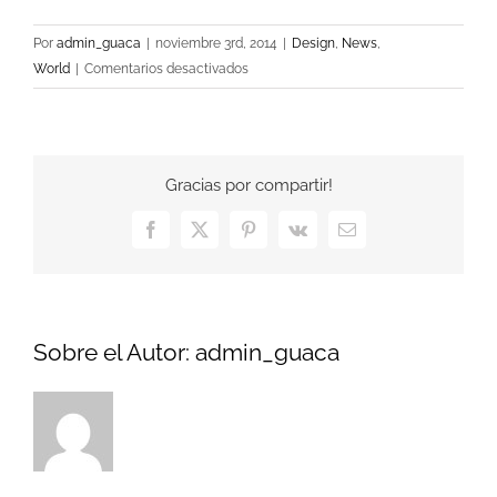
Por
admin_guaca
|
noviembre 3rd, 2014
|
Design
,
News
,
en
World
|
Comentarios desactivados
Cras
Ultricies
Et
Ibhi
Gracias por compartir!
Facebook
X
Pinterest
Vk
Correo
electrónico
Sobre el Autor:
admin_guaca