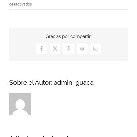
en
desactivados
Fusce
Tincidunt
Augue
Gracias por compartir!
Facebook
X
Pinterest
Vk
Correo
electrónico
Sobre el Autor:
admin_guaca