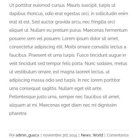
Ut porttitor euismod cursus. Mauris suscipit, turpis ut
dapibus rhoncus, odio erat egestas orci, in sollicitudin enim
erat id est. Sed auctor gravida arcu, nec fringilla orci
aliquet ut. Nullam eu pretium purus. Maecenas fermentum
posuere sem vel posuere. Lorem ipsum dolor sit amet,
consectetur adipiscing elit. Morbi ornare convallis lectus a
faucibus. Praesent et urna turpis. Fusce tincidunt augue in
velit tincidunt sed tempor felis porta. Nunc sodales, metus
ut vestibulum ornare, est magna laoreet lectus, ut
adipiscing massa odio sed turpis. In nec lorem porttitor
urna consequat sagittis. Nullam eget elit ante.
Pellentesque justo urna, semper nec faucibus sit amet,
aliquam at mi. Maecenas eget diam nec mi dignissim
pharetra.
Por
admin_guaca
|
noviembre 3rd, 2014
|
News
,
World
|
Comentarios