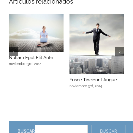
Artículos relacionados
E
Nullam Eget Elit Ante
n
noviembre 3rd, 2014
Fusce Tincidunt Augue
noviembre 3rd, 2014
BUSCAR
BUSCAR